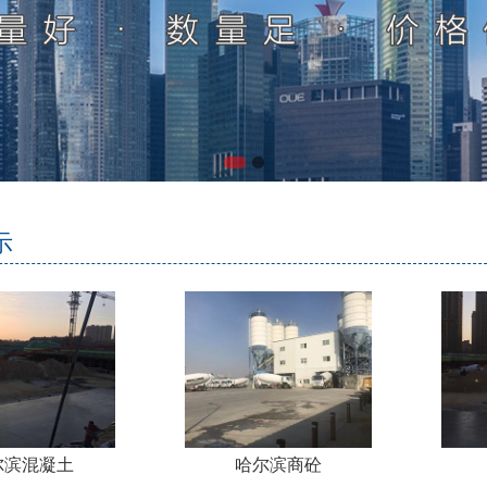
示
尔滨混凝土
哈尔滨商砼