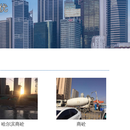
哈尔滨商砼
商砼