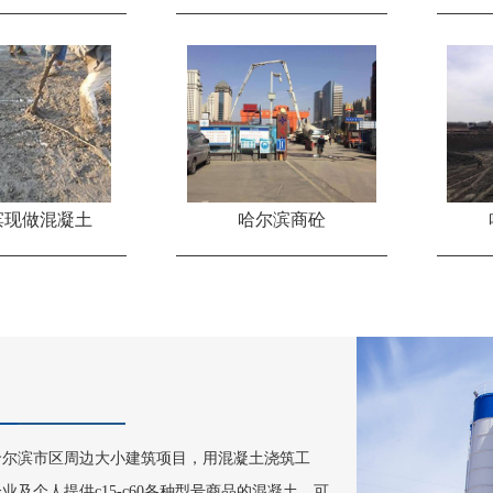
1
2
滨现做混凝土
哈尔滨商砼
接哈尔滨市区周边大小建筑项目，用混凝土浇筑工
及个人提供c15-c60各种型号商品的混凝土，可