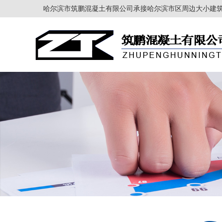
哈尔滨市筑鹏混凝土有限公司承接哈尔滨市区周边大小建筑项目