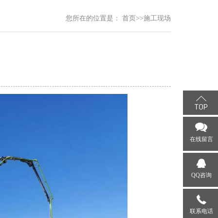
您所在的位置是：
首页
>>
施工现场
在线留言
QQ咨询
联系电话