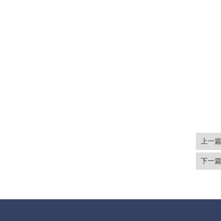
上一
下一