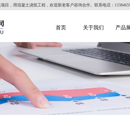
，用混凝土浇筑工程，欢迎新老客户咨询合作。联系电话：133846597
首页
关于我们
产品